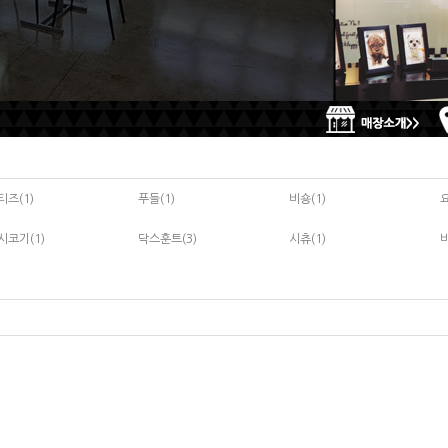
티즈(1)
푸들(1)
비숑(1)
시코기(1)
닥스훈트(3)
시츄(1)