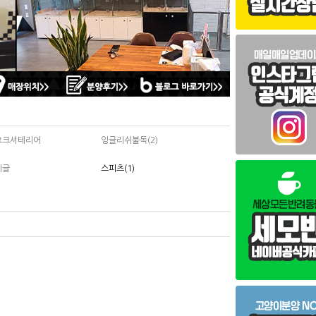
요크셔테리어
잉글리쉬불독(2)
비글
스피츠(1)