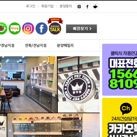
로그인
회원가입
분양문의
/경남지점
전북/전남지점
분양패밀리