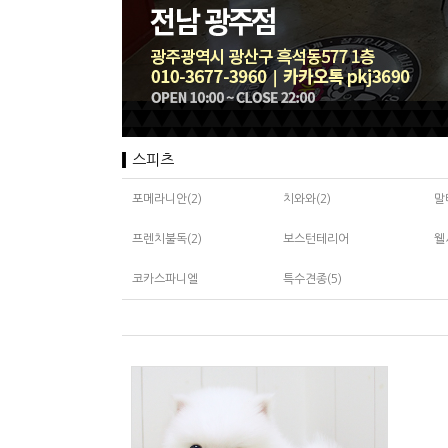
스피츠
포메라니안(2)
치와와(2)
말
프렌치불독(2)
보스턴테리어
웰
코카스파니엘
특수견종(5)