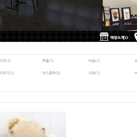
티즈(1)
푸들(1)
비숑(1)
시코기(1)
닥스훈트(3)
시츄(1)