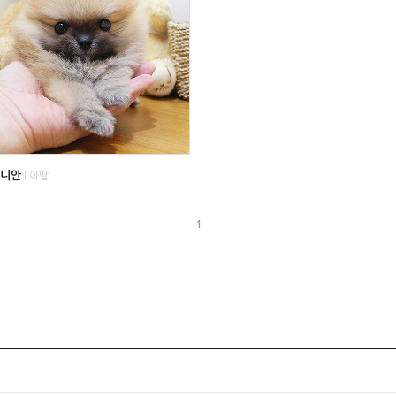
니안
l 아딸
1