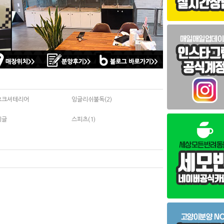
요크셔테리어
잉글리쉬불독(2)
비글
스피츠(1)