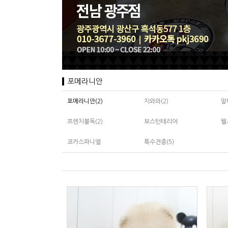
포메라니안
포메라니안(2)
치와와(2)
말
프렌치불독(2)
보스턴테리어
웰
코카스파니엘
특수견종(5)