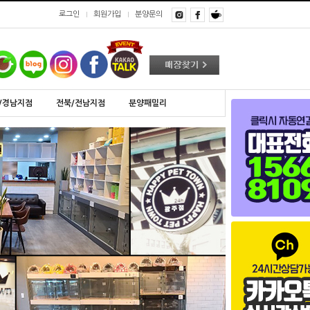
로그인
회원가입
분양문의
/경남지점
전북/전남지점
분양패밀리