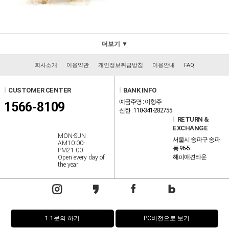
더보기 ▼
회사소개
이용약관
개인정보취급방침
이용안내
FAQ
l
CUSTOMER CENTER
l
BANK INFO
예금주명 : 이형주
1566-8109
신한 : 110-341-282755
l
RETURN &
EXCHANGE
MON-SUN
서울시 송파구 송파
AM10:00-
동 96-5
PM21:00
해피애견타운
Open every day of
the year
1:1문의 하기
PC버전으로 보기