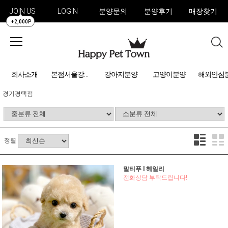
JOIN US
LOGIN
분양문의
분양후기
매장찾기
+2,000P
회사소개
강아지분양
고양이분양
해외안심
본점서울강아지분양
경기평택점
정렬
말티푸 l 헤일리
전화상담 부탁드립니다!