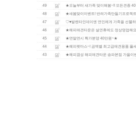
49
★오늘부터 새가족 맞이해봄~!! 모든견종 4
48
★새봄맞이이벤트! 반려가족만들기프로젝트
47
♡♥발렌타인데이엔 연인에게 가족을 선물하
46
★해피애견타운은 설연휴에도 정상영업해요
45
★연말연시 특가분양 40만원~★
44
★해피펫마스~! 금액별 최고급애견용품 풀세
43
★해피갬성 해피애견타운 송파본점 가을이벤