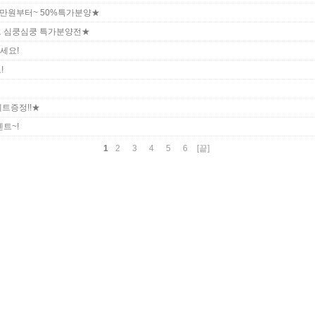
0만원부터~ 50%특가분양★
 심쿵심쿵 특가분양전★
세요!
!
트증정!!★
트~!
1
2
3
4
5
6
[끝]