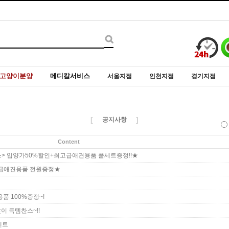
고양이분양
메디칼서비스
서울지점
인천지점
경기지점
[
]
공지사항
Content
> 입양가50%할인+최고급애견용품 풀세트증정!!★
최고급애견용품 전원증정★
품 100%증정~!
 득템찬스~!!
벤트