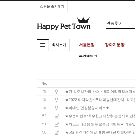
쇼핑몰 즐겨찾기
서울본점
강아지분양
회사소개
분양패밀리
No.
★단,일주일간의 찬스! <해피메리크리스마스
★2022 마지막찬스!! 해피송년대잔치 -
★비대면 안심분양서비스★
52
★수능이벤트~!! 수험표지참후 분양시 애견용
51
★최고급애견용품 무료증정이벤트★ 가을맞이
50
★5월 반려가정의달~!! 통큰대잔치 BIG4이