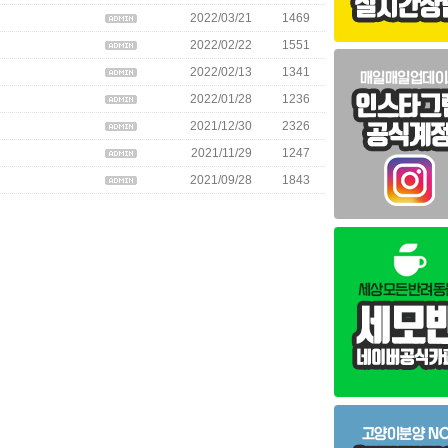
2022/03/21
1469
2022/02/22
1551
2022/02/13
1341
2022/01/28
1236
2021/12/30
2326
2021/11/29
1247
2021/09/28
1843