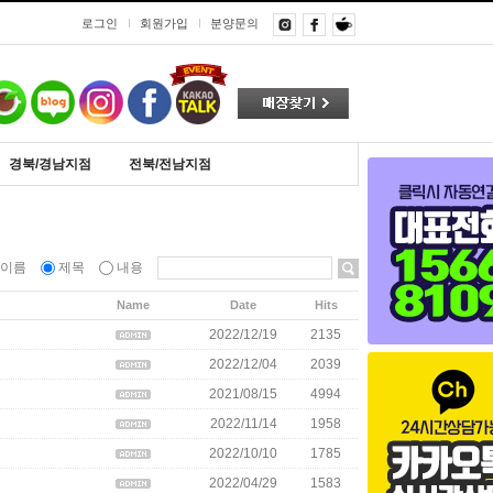
로그인
회원가입
분양문의
경북/경남지점
전북/전남지점
이름
제목
내용
Name
Date
Hits
2022/12/19
2135
2022/12/04
2039
2021/08/15
4994
2022/11/14
1958
2022/10/10
1785
2022/04/29
1583