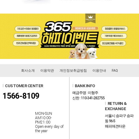
회사소개
이용약관
개인정보취급방침
이용안내
FAQ
l
CUSTOMER CENTER
l
BANK INFO
예금주명 : 이형주
1566-8109
신한 : 110-341-282755
l
RETURN &
EXCHANGE
MON-SUN
서울시 송파구 송파
AM10:00-
동 96-5
PM21:00
해피애견타운
Open every day of
the year