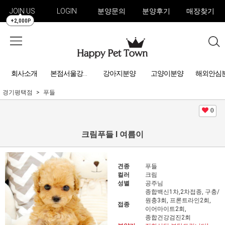
JOIN US
LOGIN
분양문의
분양후기
매장찾기
+2,000P
회사소개
강아지분양
고양이분양
해외안심
본점서울강아지분양
경기평택점
푸들
0
크림푸들 l 여름이
견종
푸들
컬러
크림
성별
공주님
종합백신1차,2차접종, 구충/
원충3회, 프론트라인2회,
접종
이어마이트2회,
종합건강검진2회